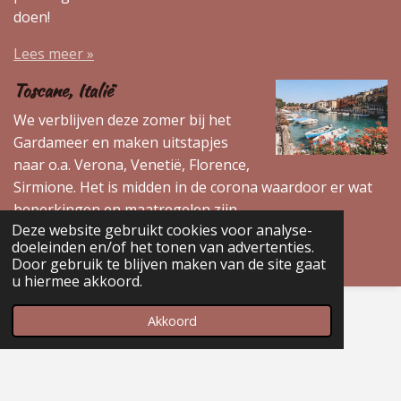
doen!
Lees meer »
Toscane, Italië
We verblijven deze zomer bij het
Gardameer en maken uitstapjes
naar o.a. Verona, Venetië, Florence,
Sirmione. Het is midden in de corona waardoor er wat
beperkingen en maatregelen zijn.
Deze website gebruikt cookies voor analyse-
Lees meer »
doeleinden en/of het tonen van advertenties.
Door gebruik te blijven maken van de site gaat
u hiermee akkoord.
Home
Akkoord
Uitjes
Restaurants
Citytrips
Nederland