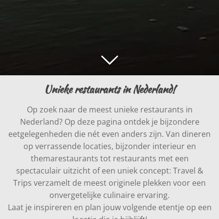
Unieke restaurants in Nederland!
Op zoek naar de meest unieke restaurants in
Nederland? Op deze pagina ontdek je bijzondere
eetgelegenheden die nét even anders zijn. Van dineren
op verrassende locaties, bijzonder interieur en
themarestaurants tot restaurants met een
spectaculair uitzicht of een uniek concept: Travel &
Trips verzamelt de meest originele plekken voor een
onvergetelijke culinaire ervaring.
Laat je inspireren en plan jouw volgende etentje op een