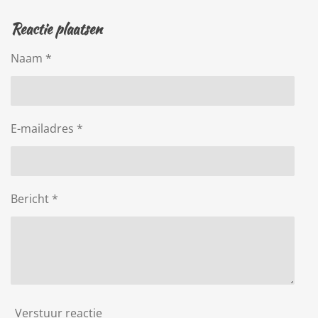
e
e
h
e
l
e
a
l
Reactie plaatsen
e
l
r
e
n
e
n
Naam *
E-mailadres *
Bericht *
Verstuur reactie