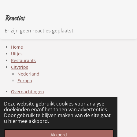
Reacties
Er zijn geen reacties geplaatst.
Home
Uitjes
Restaurants
Citytrips
Nederland
Europa
Overnachtingen
Reizen
Deze website gebruikt cookies voor analyse-
Zoek op regio
doeleinden en/of het tonen van advertenties.
Overig
Door gebruik te blijven maken van de site gaat
Contact
u hiermee akkoord.
© 2022 - 2026 Travel and Trips
Akkoord
Powered by
JouwWeb